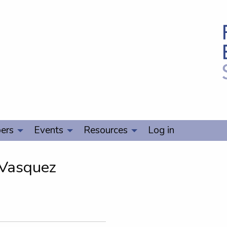
ers
Events
Resources
Log in
 Vasquez